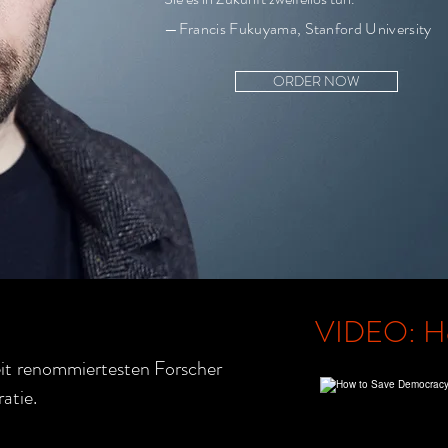
—Francis Fukuyama, Stanford University
ORDER NOW
VIDEO: Ho
eit renommiertesten Forscher
atie.