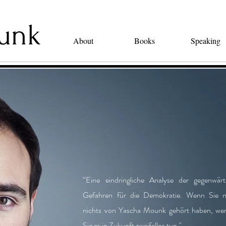
unk
About
Books
Speaking
“Eine eindringliche Analyse der gegenwärt
Gefahren für die Demokratie. Wenn Sie 
nichts von Yascha Mounk gehört haben, we
Sie es in Zukunft zweifellos tun."