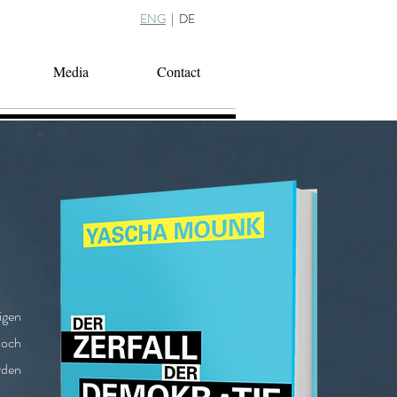
ENG
|
DE
Media
Contact
igen
noch
rden