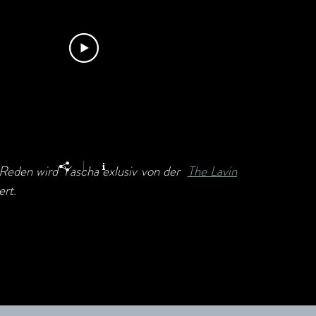
 Reden wird Yascha exlusiv von der
The Lavin
ert
.